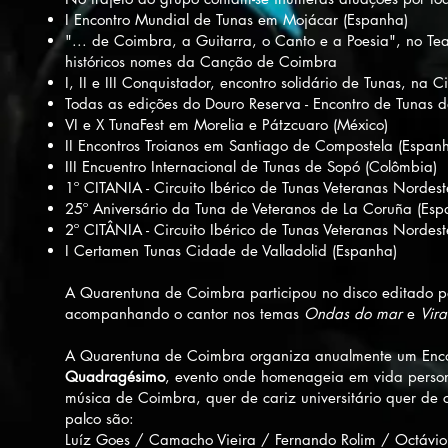
I Encontro Mundial de Tunas em Mojácar (Espanha)
"... de Coimbra, a Guitarra, o Canto e a Poesia", no Tea
históricos nomes da Canção de Coimbra
I, II e III Conquistador, encontro solidário de Tunas, n
Todas as edições do Douro Reserva - Encontro de Tunas 
VI e X TunaFest em Morelia e Pátzcuaro (México)
II Encontros Troianos em Santiago de Compostela (Espan
III Encuentro Internacional de Tunas de Sopó (Colômbia)
1º CITANIA - Circuito Ibérico de Tunas Veteranas Nordeste
25º Aniversário da Tuna de Veteranos de La Coruña (Esp
2º CITÂNIA - Circuito Ibérico de Tunas Veteranas Nordest
I Certamen Tunas Cidade de Valladolid (Espanha)
A Quarentuna de Coimbra participou no disco editado p
acompanhando o cantor nos temas
Ondas do mar
e
Vir
A Quarentuna de Coimbra organiza anualmente um Enco
Quadragésimo
, evento onde homenageia em vida person
música de Coimbra, quer de cariz universitário quer d
palco são:
Luíz Goes / Camacho Vieira / Fernando Rolim / Octávio S