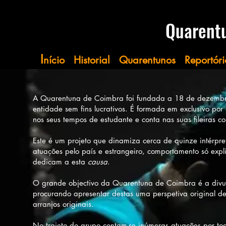
​​​​​Quare
I
nício
Historial
Quarentunos
Reportóri
A Quarentuna de Coimbra foi fundada a 18 de dezembro
entidade sem fins lucrativos. É formada em exclusivo p
nos seus tempos de estudante e conta nas suas fileiras
Este é um projeto que dinamiza cerca de quinze intérpr
atuações pelo país e estrangeiro, comportamento só exp
dedicam a esta
causa
.
O grande objectivo da Quarentuna de Coimbra é a divu
procurando apresentar destas uma perspetiva original de
arranjos originais.
No trajeto do grupo contam-se inúmeras atuações por tod