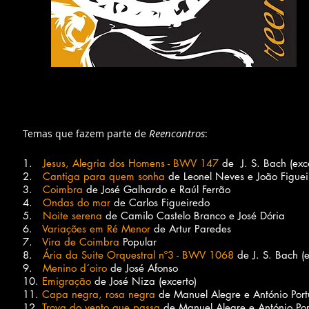
Reencontros
Temas que fazem parte de
:
1.
Jesus, Alegria dos Homens - BWV 147
de J. S. Bach (exce
2.
Cantiga para quem sonha
de Leonel Neves e João Figue
3.
Coimbra
de José Galhardo e Raúl Ferrão
4.
Ondas do mar
de Carlos Figueiredo
5.
Noite serena
de Camilo Castelo Branco e José Dória
6.
Variações em Ré Menor
de Artur Paredes
7.
Vira de Coimbra
Popular
8.
Ária da Suite Orquestral nº3 - BWV 1068
de J. S. Bach (e
9.
Menino d´oiro
de José Afonso
10.
Emigração
de José Niza (excerto)
11.
Capa negra, rosa negra
de Manuel Alegre e António Port
12.
Trova do vento que passa
de Manuel Alegre e António Por