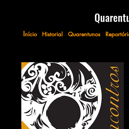
​​​​​Quare
I
nício
Historial
Quarentunos
Reportóri