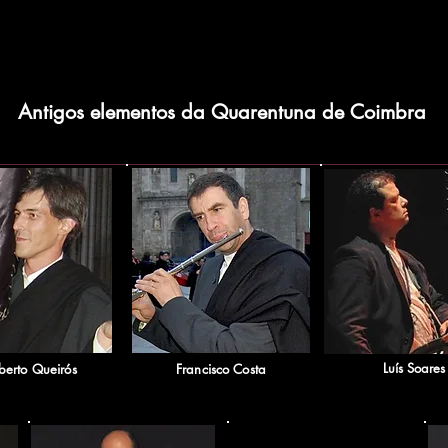
Antigos elementos da Quarentuna de Coimbra
Luí
s Soares
sberto Queirós
Francisco Costa