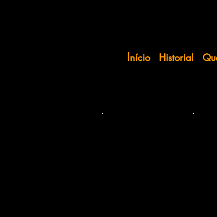
I
nício
Historial
Qu