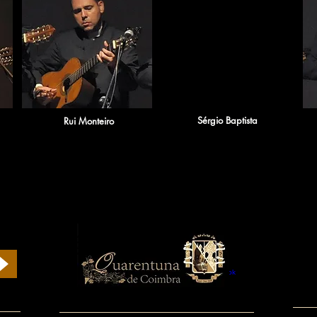
Sérgio Baptista
Rui Monteiro
Siga-nos em