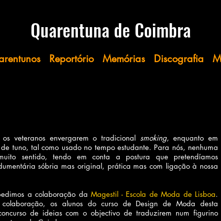
​​​​​Quarentuna
de Coimbra​
arentunos
Reportório
Memórias
Discografia
M
a os veteranos envergarem o tradicional
smoking
, enquanto em
 de tuno, tal como usado no tempo estudante. Para nós, nenhuma
a muito sentido, tendo em conta a postura que pretendíamos
ndumentária sóbria mas original, prática mas com ligação à nossa
 pedimos a colaboração da
Magestil - Escola de Moda de Lisboa
.
 colaboração, os alunos do curso de Design de Moda desta
 concurso de ideias com o objectivo de traduzirem num figurino