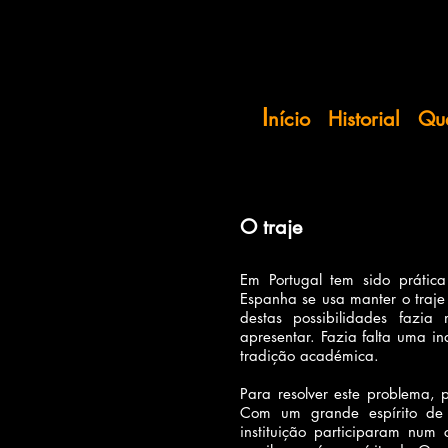
I
nício
Historial
Qu
O traje
Em Portugal tem sido prátic
Espanha se usa manter o traje
destas possibilidades fazi
apresentar. Fazia falta uma i
tradição académica.
Para resolver este problema,
Com um grande espírito de
instituição participaram num