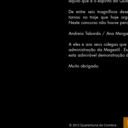
aquilo que é o espírito da Qu
De entre seis magníficos de
tornou no traje que hoje o
Neste concurso não houve per
Andreia Taborda /
Ana Marga
A eles e aos seus colegas que 
administração da Magestil - E
esta admirável demonstração d
Muito obrigado.
© 2012 Quarentuna de Coimbra