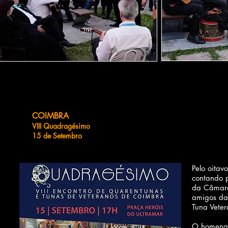
COIMBRA
VIII Quadragésimo
15 de Setembro
Pelo oita
contando p
da Câmara
amigos da 
Tuna Veter
O homenag